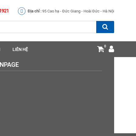
1921
Địa chỉ :
95 Cao hạ - Đức Giang - Hoài Đức - Hà Nội
0
N
LIÊN HỆ
ANPAGE