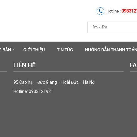
093312
Hotline :
G BÀN
GIỚI THIỆU
TIN TỨC
HƯỚNG DẪN THANH TOÁ
LIÊN HỆ
F
95 Cao hạ – Đức Giang – Hoài Đức – Hà Nội
Hotline: 0933121921