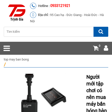
0933121921
Hotline :
Địa chỉ :
95 Cao hạ - Đức Giang - Hoài Đức - Hà
Nội
0
top may ban bong
/
Người
mới tập
chơi có
nên mua
máy bắn
bóng bàn