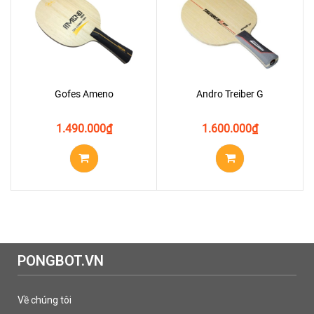
Gofes Ameno
Andro Treiber G
1.490.000
₫
1.600.000
₫
PONGBOT.VN
Về chúng tôi