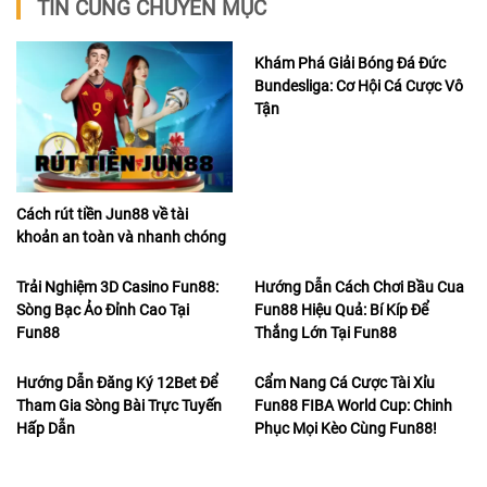
TIN CÙNG CHUYÊN MỤC
Khám Phá Giải Bóng Đá Đức
Bundesliga: Cơ Hội Cá Cược Vô
Tận
Cách rút tiền Jun88 về tài
khoản an toàn và nhanh chóng
Trải Nghiệm 3D Casino Fun88:
Hướng Dẫn Cách Chơi Bầu Cua
Sòng Bạc Ảo Đỉnh Cao Tại
Fun88 Hiệu Quả: Bí Kíp Để
Fun88
Thắng Lớn Tại Fun88
Hướng Dẫn Đăng Ký 12Bet Để
Cẩm Nang Cá Cược Tài Xỉu
Tham Gia Sòng Bài Trực Tuyến
Fun88 FIBA World Cup: Chinh
Hấp Dẫn
Phục Mọi Kèo Cùng Fun88!