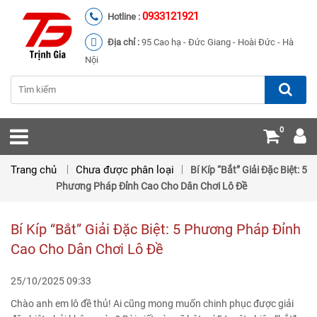
0933121921
Hotline :
Địa chỉ :
95 Cao hạ - Đức Giang - Hoài Đức - Hà
Nội
0
Trang chủ
Chưa được phân loại
Bí Kíp “Bắt” Giải Đặc Biệt: 5
Phương Pháp Đỉnh Cao Cho Dân Chơi Lô Đề
Bí Kíp “Bắt” Giải Đặc Biệt: 5 Phương Pháp Đỉnh
Cao Cho Dân Chơi Lô Đề
25/10/2025
09:33
Chào anh em lô đề thủ! Ai cũng mong muốn chinh phục được giải