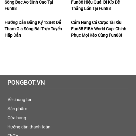
Sòng Bạc Ảo Đỉnh Cao Tại
Fun88 Hiệu Quả: Bí Kíp Để
Fun88
Thắng Lớn Tại Fun88
Hướng Dẫn Đăng Ký 12Bet Để
Cẩm Nang Cá Cược Tài Xỉu
Tham Gia Sòng Bài Trực Tuyến
Fun88 FIBA World Cup: Chinh
Hấp Dẫn
Phục Mọi Kèo Cùng Fun88!
PONGBOT.VN
Về chúng tôi
Sản phẩm
Cửa hàng
Hướng dẫn thanh toán