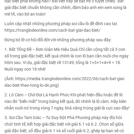
đặc biệt phải không nào? Bài viết này sẽ bật mí 5 tuyệt chiêu “bắt”
giải đặc biệt chuẩn không cần chỉnh, đảm bảo anh em xem xong là
mê tít, vào bờ an toàn!
Luôn cập nhật những phương pháp soi cầu lô đề đỉnh cao tại:
https://tranglodeonline.com/cach-bat-giai-dac-biet/
Đừng bỏ lỡ cơ hội đổi đời với những phương pháp sau đây:
1. Bắt Tổng Đề – Đơn Giản Mà Hiệu Quả
Chỉ cần cộng tất cả 5 con
số trong giải đặc biệt, kết quả chính là con lô bạn cần nuôi cho ngày
hôm sau. Ví dụ, giải đặc biệt về 13149, tổng là 1+3+1+4+9 = 18.
Nuôi ngay con 18 nhé!
(Ảnh: https://media.tranglodeonline.com/2022/06/cach-bat-giai-
dac-biet-theo-tong-lo-de.png)
2. Lô Câm – Chờ Đợi Là Hạnh Phúc
Khi phát hiện đầu hoặc đít lô
nào đó “biến mất” trong bảng kết quả, đó chính là lô câm. Hãy kiên
nhẫn nuôi nó trong vòng 7 ngày, khả năng trúng giải là cực cao đấy!
3. Soi Cầu Tam Giác – Tư Duy Đột Phá
Phương pháp này đòi hỏi
chút tinh tế, kết hợp giải đặc biệt với giải 6.1 và 6.2. Chọn số giữa
giải đặc biệt, số đầu giải 6.1 và số cuối giải 6.2, ghép lại bạn sẽ có