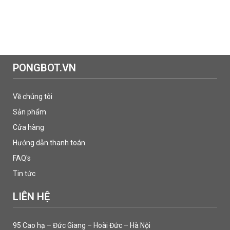
PONGBOT.VN
Về chúng tôi
Sản phẩm
Cửa hàng
Hướng dẫn thanh toán
FAQ's
Tin tức
LIÊN HỆ
95 Cao hạ – Đức Giang – Hoài Đức – Hà Nội