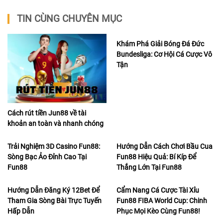
TIN CÙNG CHUYÊN MỤC
Khám Phá Giải Bóng Đá Đức
Bundesliga: Cơ Hội Cá Cược Vô
Tận
Cách rút tiền Jun88 về tài
khoản an toàn và nhanh chóng
Trải Nghiệm 3D Casino Fun88:
Hướng Dẫn Cách Chơi Bầu Cua
Sòng Bạc Ảo Đỉnh Cao Tại
Fun88 Hiệu Quả: Bí Kíp Để
Fun88
Thắng Lớn Tại Fun88
Hướng Dẫn Đăng Ký 12Bet Để
Cẩm Nang Cá Cược Tài Xỉu
Tham Gia Sòng Bài Trực Tuyến
Fun88 FIBA World Cup: Chinh
Hấp Dẫn
Phục Mọi Kèo Cùng Fun88!