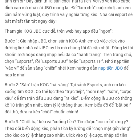
anh em ơi? Đây đích thị là sân chơi “hái ra tiền” với vô vàn kèo cược
đỉnh cao mà nhà cái JBO mang lại. Để “làm chủ” cuộc chơi, anh em
cần nắm vững luật, quy trình và ý nghĩa từng kèo. Nhà cái esport sẽ
bật mí tất tần tật ngay đây!
Tham gia KOG JBO cực dễ, trên web hay app đều “ngon”:
Bước 1: Gia nhập JBO, chọn sảnh KOG
Anh em cứ việc click vào
đường link nhà cái JBO uy tín mà chúng tôi đã cập nhật. Đăng ký tài
khoản mới hoặc đăng nhập nếu đã có “hành trang”. Trên trang chủ,
chọn “Esports”, rồi “Esports JBO” hoặc “Esports TF”. Nhớ nạp tiền
“vào ví” để sẵn sàng “chiến” nhé! Xem hướng dẫn
nạp tiền JBO
để
nạp lẹ nha!
Bước 2: “Săn” trận KOG “hái vàng”
Tại sảnh Esports, anh em kéo
xuống tìm KOG. Có thể lọc theo “trực tiếp”, “hôm nay”, “sớm”, “cược
xâu” để tìm trận đấu JBO đang “ra kèo”. Điểm cộng là JBO có thống
kê 10 trận gần nhất, kèm tỷ lệ thắng thua. Xem biểu đồ để “bắt bài”
đối thủ, đưa ra kèo “chốt” chuẩn chỉnh!
Bước 3: “Chốt hạ” kèo và “xuống tiền”!
Tìm được “con mồi” ưng ý?
Theo dõi biến động kèo, phân tích kỹ lưỡng để “chọn mặt gửi vàng”
cho kèo có tỷ lệ thắng cao nhất. Click vào tỷ lệ cược, nhập số tiền