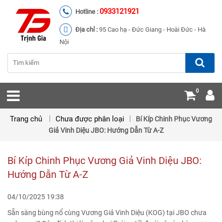
0933121921
Hotline :
Địa chỉ :
95 Cao hạ - Đức Giang - Hoài Đức - Hà
Nội
0
Trang chủ
Chưa được phân loại
Bí Kíp Chinh Phục Vương
Giả Vinh Diệu JBO: Hướng Dẫn Từ A-Z
Bí Kíp Chinh Phục Vương Giả Vinh Diệu JBO:
Hướng Dẫn Từ A-Z
04/10/2025
19:38
Sẵn sàng bùng nổ cùng Vương Giả Vinh Diệu (KOG) tại JBO chưa