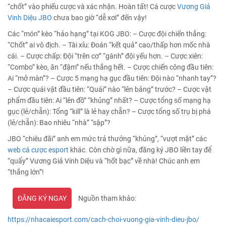
“chốt” vào phiếu cược và xác nhận. Hoàn tất! Cá cược
Vương Giả
Vinh Diệu JBO
chưa bao giờ “dễ xơi” đến vậy!
Các “món” kèo “hảo hạng” tại KOG JBO:
– Cược đội chiến thắng:
“Chốt” ai vô địch.
– Tài xỉu: Đoán “kết quả” cao/thấp hơn mốc nhà
cái.
– Cược chấp: Đội “trên cơ” “gánh” đội yếu hơn.
– Cược xiên:
“Combo” kèo, ăn “đậm” nếu thắng hết.
– Cược chiến công đầu tiên:
Ai “mở màn”?
– Cược 5 mạng hạ gục đầu tiên: Đội nào “nhanh tay”?
– Cược quái vật đầu tiên: “Quái” nào “lên bảng” trước?
– Cược vật
phẩm đầu tiên: Ai “lên đồ” “khủng” nhất?
– Cược tổng số mạng hạ
gục (lẻ/chẵn): Tổng “kill” là lẻ hay chẵn?
– Cược tổng số trụ bị phá
(lẻ/chẵn): Bao nhiêu “nhà” “sập”?
JBO “chiêu đãi” anh em mức trả thưởng “khủng”, “vượt mặt” các
web cá cược esport
khác. Còn chờ gì nữa, đăng ký JBO liền tay để
“quẩy” Vương Giả Vinh Diệu và “hốt bạc” về nhà! Chúc anh em
“thắng lớn”!
ĐĂNG KÝ NGAY
Nguồn tham khảo:
https://nhacaiesport.com/cach-choi-vuong-gia-vinh-dieu-jbo/