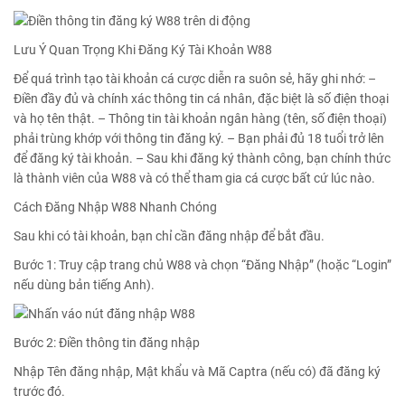
Lưu Ý Quan Trọng Khi Đăng Ký Tài Khoản W88
Để quá trình tạo tài khoản cá cược diễn ra suôn sẻ, hãy ghi nhớ:
–
Điền đầy đủ và chính xác thông tin cá nhân, đặc biệt là số điện thoại
và họ tên thật.
– Thông tin tài khoản ngân hàng (tên, số điện thoại)
phải trùng khớp với thông tin đăng ký.
– Bạn phải đủ 18 tuổi trở lên
để đăng ký tài khoản.
– Sau khi đăng ký thành công, bạn chính thức
là thành viên của W88 và có thể tham gia cá cược bất cứ lúc nào.
Cách Đăng Nhập W88 Nhanh Chóng
Sau khi có tài khoản, bạn chỉ cần đăng nhập để bắt đầu.
Bước 1: Truy cập trang chủ W88 và chọn “Đăng Nhập” (hoặc “Login”
nếu dùng bản tiếng Anh).
Bước 2: Điền thông tin đăng nhập
Nhập Tên đăng nhập, Mật khẩu và Mã Captra (nếu có) đã đăng ký
trước đó.