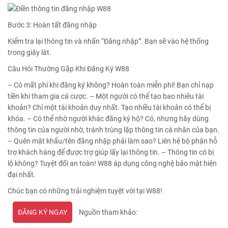
Bước 3: Hoàn tất đăng nhập
Kiểm tra lại thông tin và nhấn “Đăng nhập”. Bạn sẽ vào hệ thống
trong giây lát.
Câu Hỏi Thường Gặp Khi Đăng Ký W88
– Có mất phí khi đăng ký không? Hoàn toàn miễn phí! Bạn chỉ nạp
tiền khi tham gia cá cược.
– Một người có thể tạo bao nhiêu tài
khoản? Chỉ một tài khoản duy nhất. Tạo nhiều tài khoản có thể bị
khóa.
– Có thể nhờ người khác đăng ký hộ? Có, nhưng hãy dùng
thông tin của người nhờ, tránh trùng lặp thông tin cá nhân của bạn.
– Quên mật khẩu/tên đăng nhập phải làm sao? Liên hệ bộ phận hỗ
trợ khách hàng để được trợ giúp lấy lại thông tin.
– Thông tin có bị
lộ không? Tuyệt đối an toàn! W88 áp dụng công nghệ bảo mật hiện
đại nhất.
Chúc bạn có những trải nghiệm tuyệt vời tại W88!
ĐĂNG KÝ NGAY
Nguồn tham khảo: