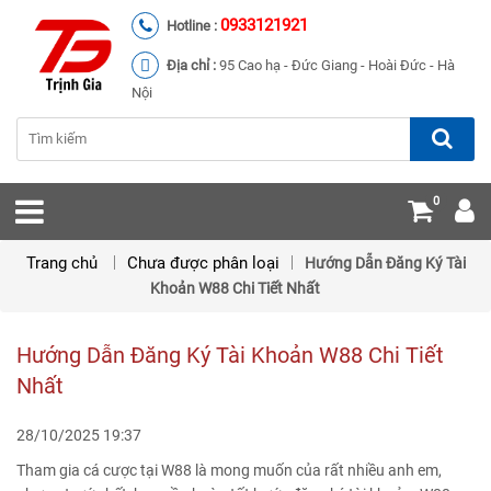
0933121921
Hotline :
Địa chỉ :
95 Cao hạ - Đức Giang - Hoài Đức - Hà
Nội
0
Trang chủ
Chưa được phân loại
Hướng Dẫn Đăng Ký Tài
Khoản W88 Chi Tiết Nhất
Hướng Dẫn Đăng Ký Tài Khoản W88 Chi Tiết
Nhất
28/10/2025
19:37
Tham gia cá cược tại W88 là mong muốn của rất nhiều anh em,