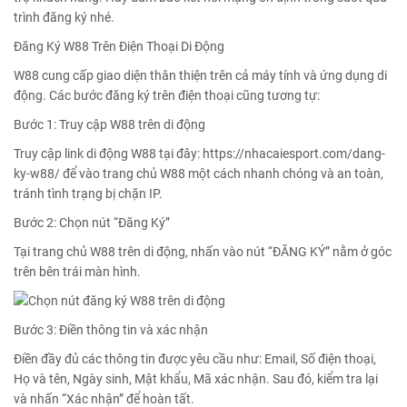
trình đăng ký nhé.
Đăng Ký W88 Trên Điện Thoại Di Động
W88 cung cấp giao diện thân thiện trên cả máy tính và ứng dụng di
động. Các bước đăng ký trên điện thoại cũng tương tự:
Bước 1: Truy cập W88 trên di động
Truy cập link di động W88 tại đây: https://nhacaiesport.com/dang-
ky-w88/ để vào trang chủ W88 một cách nhanh chóng và an toàn,
tránh tình trạng bị chặn IP.
Bước 2: Chọn nút “Đăng Ký”
Tại trang chủ W88 trên di động, nhấn vào nút “ĐĂNG KÝ” nằm ở góc
trên bên trái màn hình.
Bước 3: Điền thông tin và xác nhận
Điền đầy đủ các thông tin được yêu cầu như: Email, Số điện thoại,
Họ và tên, Ngày sinh, Mật khẩu, Mã xác nhận. Sau đó, kiểm tra lại
và nhấn “Xác nhận” để hoàn tất.