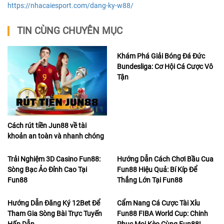
https://nhacaiesport.com/dang-ky-w88/
TIN CÙNG CHUYÊN MỤC
Khám Phá Giải Bóng Đá Đức
Bundesliga: Cơ Hội Cá Cược Vô
Tận
Cách rút tiền Jun88 về tài
khoản an toàn và nhanh chóng
Trải Nghiệm 3D Casino Fun88:
Hướng Dẫn Cách Chơi Bầu Cua
Sòng Bạc Ảo Đỉnh Cao Tại
Fun88 Hiệu Quả: Bí Kíp Để
Fun88
Thắng Lớn Tại Fun88
Hướng Dẫn Đăng Ký 12Bet Để
Cẩm Nang Cá Cược Tài Xỉu
Tham Gia Sòng Bài Trực Tuyến
Fun88 FIBA World Cup: Chinh