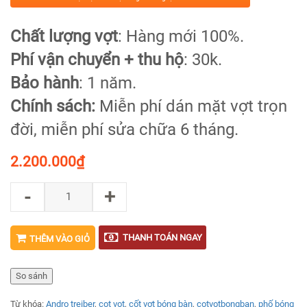
Chất lượng vợt
: Hàng mới 100%.
Phí vận chuyển + thu hộ
: 30k.
Bảo hành
: 1 năm.
Chính sách:
Miễn phí dán mặt vợt trọn
đời, miễn phí sửa chữa 6 tháng.
2.200.000
₫
-
+
THANH TOÁN NGAY
THÊM VÀO GIỎ
So sánh
Từ khóa:
Andro treiber
,
cot vot
,
cốt vợt bóng bàn
,
cotvotbongban
,
phố bóng