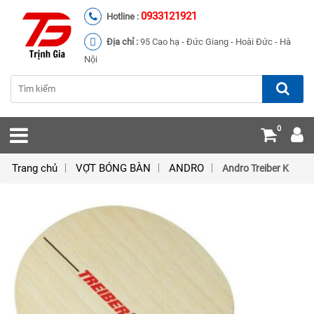
0933121921
Hotline :
Địa chỉ :
95 Cao hạ - Đức Giang - Hoài Đức - Hà
Nội
0
Trang chủ
VỢT BÓNG BÀN
ANDRO
Andro Treiber K