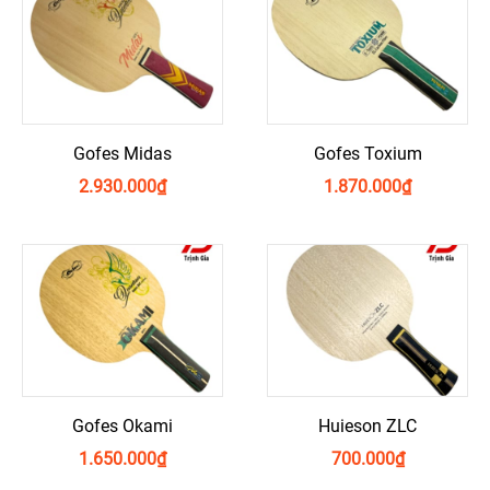
Gofes Midas
Gofes Toxium
2.930.000
₫
1.870.000
₫
Gofes Okami
Huieson ZLC
1.650.000
₫
700.000
₫