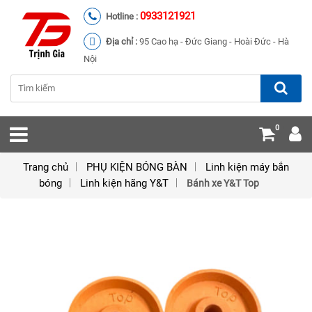
0933121921
Hotline :
Địa chỉ :
95 Cao hạ - Đức Giang - Hoài Đức - Hà
Nội
0
Trang chủ
PHỤ KIỆN BÓNG BÀN
Linh kiện máy bắn
bóng
Linh kiện hãng Y&T
Bánh xe Y&T Top