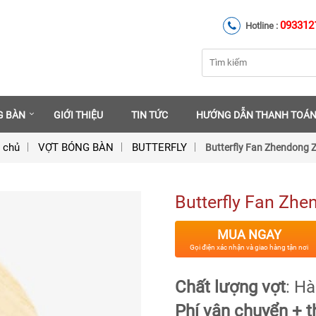
093312
Hotline :
G BÀN
GIỚI THIỆU
TIN TỨC
HƯỚNG DẪN THANH TOÁ
 chủ
VỢT BÓNG BÀN
BUTTERFLY
Butterfly Fan Zhendong 
Butterfly Fan Zh
MUA NGAY
Gọi điện xác nhận và giao hàng tận nơi
Chất lượng vợt
: H
Phí vận chuyển + t