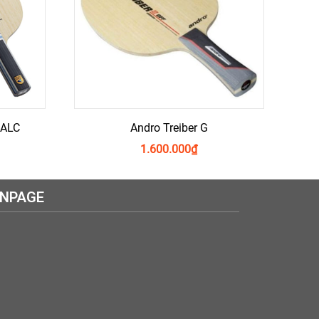
r ALC
Andro Treiber G
1.600.000
₫
ANPAGE