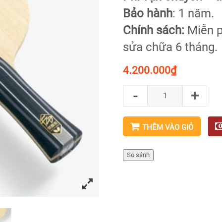
Bảo hành
: 1 năm.
Chính sách:
Miễn p
sửa chữa 6 tháng.
4.200.000
₫
-
+
THÊM VÀO GIỎ
So sánh