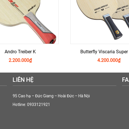
Andro Treiber K
Butterfly Viscaria Supe
2.200.000
₫
4.200.000
₫
LIÊN HỆ
F
95 Cao hạ – Đức Giang – Hoài Đức – Hà Nội
Hotline: 0933121921