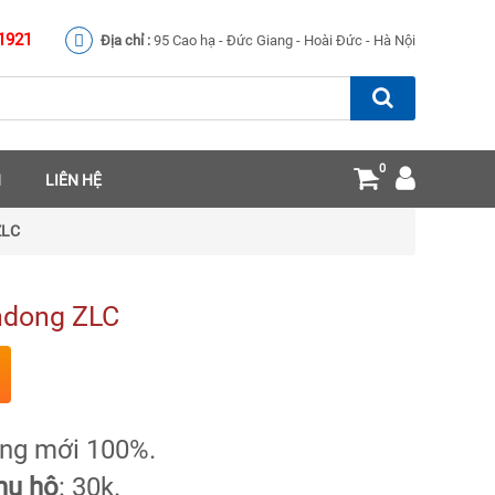
1921
Địa chỉ :
95 Cao hạ - Đức Giang - Hoài Đức - Hà Nội
0
N
LIÊN HỆ
ZLC
endong ZLC
àng mới 100%.
hu hộ
: 30k.